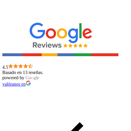
4.5
Basado en 13 reseñas.
powered by
G
o
o
g
l
e
valóranos en