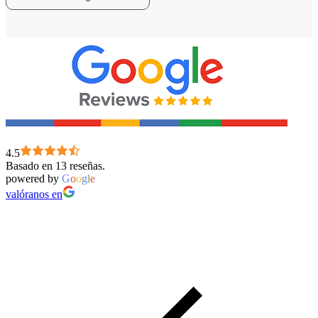
4.5
Basado en 13 reseñas.
powered by
G
o
o
g
l
e
valóranos en