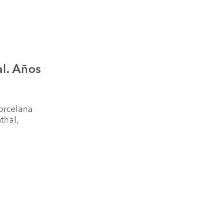
l. Años
orcelana
thal,