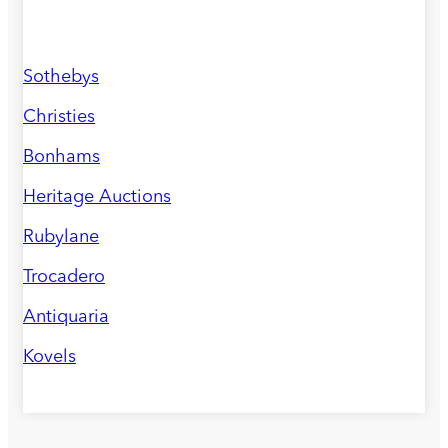
Sothebys
Christies
Bonhams
Heritage Auctions
Rubylane
Trocadero
Antiquaria
Kovels