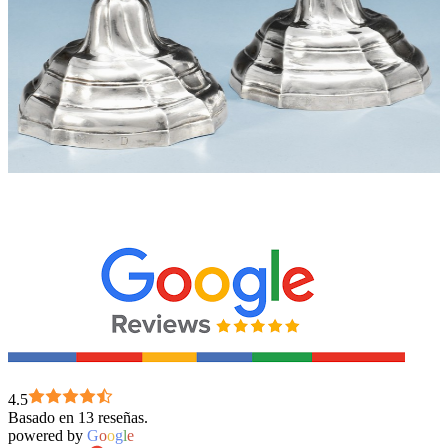
4.5
Basado en 13 reseñas.
powered by
G
o
o
g
l
e